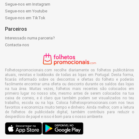
Segue-nos em Instagram
Segue-nos em Youtube
Segue-nos em TikTok
Parceiros
Interessado numa parceria?
Contacta-nos
Folhetospromocionais.com recolhe diariamente os folhetos publicitários
atuais, revistas e lookbooks de todas as lojas em Portugal. Desta forma,
ficarás informado sobre os descontos e ofertas do folheto e poderás
facilmente encontrar uma oferta ou desconto durante os saldos das lojas
na tua área. Muitas vezes, folhetos mais recentes são colocados em
primeiro lugar no nosso site, mesmo antes de serem colocados na tua
caixa de correio, e é claro que também podem ser visualizados no teu
trabalho, escola ou na loja. Coloca folhetospromocionais.com nos teus
favoritos e economiza muito tempo e dinheiro. Ainda melhor, com a leitura
de folhetos de publicidade digital, também contribuis para reduzir o
desperdício de papel e isso é bom para o nosso ambiente.