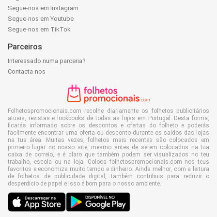
Segue-nos em Instagram
Segue-nos em Youtube
Segue-nos em TikTok
Parceiros
Interessado numa parceria?
Contacta-nos
Folhetospromocionais.com recolhe diariamente os folhetos publicitários
atuais, revistas e lookbooks de todas as lojas em Portugal. Desta forma,
ficarás informado sobre os descontos e ofertas do folheto e poderás
facilmente encontrar uma oferta ou desconto durante os saldos das lojas
na tua área. Muitas vezes, folhetos mais recentes são colocados em
primeiro lugar no nosso site, mesmo antes de serem colocados na tua
caixa de correio, e é claro que também podem ser visualizados no teu
trabalho, escola ou na loja. Coloca folhetospromocionais.com nos teus
favoritos e economiza muito tempo e dinheiro. Ainda melhor, com a leitura
de folhetos de publicidade digital, também contribuis para reduzir o
desperdício de papel e isso é bom para o nosso ambiente.