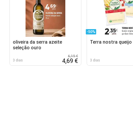
-50%
oliveira da serra azeite
Terra nostra queijo 
seleção ouro
6,19 €
4,69 €
3 dias
3 dias