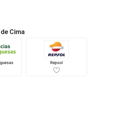
a de Cima
uguesas
Repsol