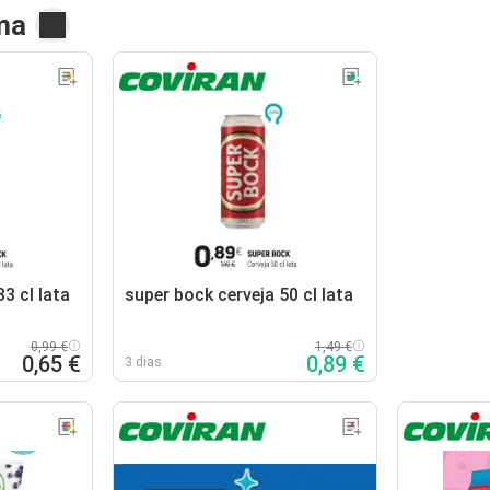
ma
3 cl lata
super bock cerveja 50 cl lata
0,99 €
1,49 €
0,65 €
0,89 €
3 dias