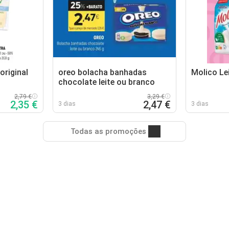
original
oreo bolacha banhadas
Molico Le
chocolate leite ou branco
2,79 €
3,29 €
2,35 €
2,47 €
3 dias
3 dias
Todas as promoções