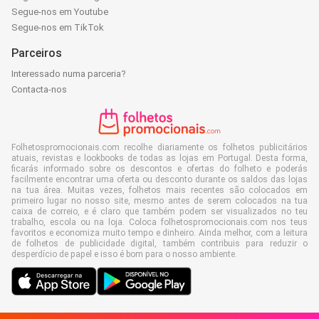
Segue-nos em Youtube
Segue-nos em TikTok
Parceiros
Interessado numa parceria?
Contacta-nos
Folhetospromocionais.com recolhe diariamente os folhetos publicitários
atuais, revistas e lookbooks de todas as lojas em Portugal. Desta forma,
ficarás informado sobre os descontos e ofertas do folheto e poderás
facilmente encontrar uma oferta ou desconto durante os saldos das lojas
na tua área. Muitas vezes, folhetos mais recentes são colocados em
primeiro lugar no nosso site, mesmo antes de serem colocados na tua
caixa de correio, e é claro que também podem ser visualizados no teu
trabalho, escola ou na loja. Coloca folhetospromocionais.com nos teus
favoritos e economiza muito tempo e dinheiro. Ainda melhor, com a leitura
de folhetos de publicidade digital, também contribuis para reduzir o
desperdício de papel e isso é bom para o nosso ambiente.