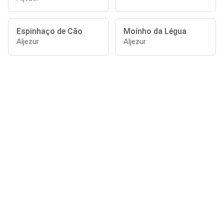
Espinhaço de Cão
Moínho da Légua
Aljezur
Aljezur