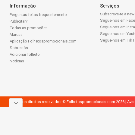
Informação
Serviços
Subscreve-te à news
Perguntas feitas frequentemente
Segue-nos em Fac
Publicitar?
Segue-nos em Inst
Todas as promoções
Segue-nos em Yout
Marcas
Segue-nos em Tik
Aplicação Folhetospromocionais.com
Sobre nós
Adicionar folheto
Notícias
Todos os direitos reservados © Folhetospromocionais.com 2026 |
Avis