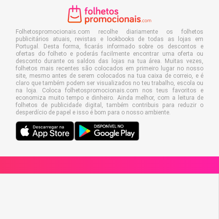
Folhetospromocionais.com recolhe diariamente os folhetos
publicitários atuais, revistas e lookbooks de todas as lojas em
Portugal. Desta forma, ficarás informado sobre os descontos e
ofertas do folheto e poderás facilmente encontrar uma oferta ou
desconto durante os saldos das lojas na tua área. Muitas vezes,
folhetos mais recentes são colocados em primeiro lugar no nosso
site, mesmo antes de serem colocados na tua caixa de correio, e é
claro que também podem ser visualizados no teu trabalho, escola ou
na loja. Coloca folhetospromocionais.com nos teus favoritos e
economiza muito tempo e dinheiro. Ainda melhor, com a leitura de
folhetos de publicidade digital, também contribuis para reduzir o
desperdício de papel e isso é bom para o nosso ambiente.