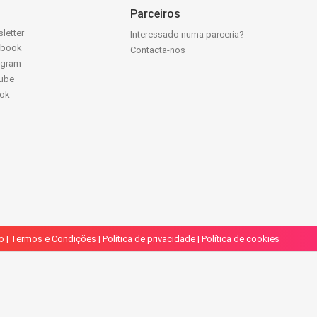
Parceiros
letter
Interessado numa parceria?
ebook
Contacta-nos
agram
ube
Tok
o
|
Termos e Condições
|
Política de privacidade
|
Política de cookies