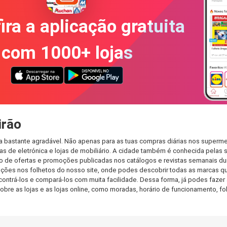
ira a aplicação gratuita
com 1000+ lojas
irão
a bastante agradável. Não apenas para as tuas compras diárias nos superme
s de eletrónica e lojas de mobiliário. A cidade também é conhecida pelas s
de ofertas e promoções publicadas nos catálogos e revistas semanais dur
ções nos folhetos do nosso site, onde podes descobrir todas as marcas que
rá-los e compará-los com muita facilidade. Dessa forma, já podes fazer a 
sobre as lojas e as lojas online, como moradas, horário de funcionamento,