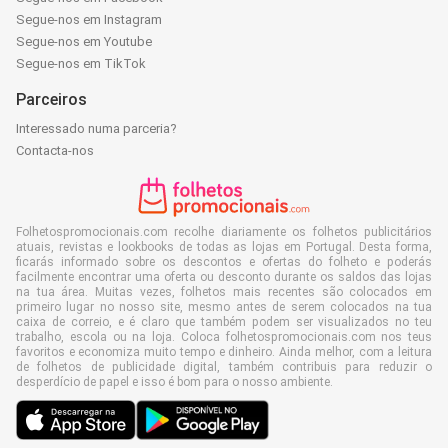
Segue-nos em Instagram
Segue-nos em Youtube
Segue-nos em TikTok
Parceiros
Interessado numa parceria?
Contacta-nos
Folhetospromocionais.com recolhe diariamente os folhetos publicitários
atuais, revistas e lookbooks de todas as lojas em Portugal. Desta forma,
ficarás informado sobre os descontos e ofertas do folheto e poderás
facilmente encontrar uma oferta ou desconto durante os saldos das lojas
na tua área. Muitas vezes, folhetos mais recentes são colocados em
primeiro lugar no nosso site, mesmo antes de serem colocados na tua
caixa de correio, e é claro que também podem ser visualizados no teu
trabalho, escola ou na loja. Coloca folhetospromocionais.com nos teus
favoritos e economiza muito tempo e dinheiro. Ainda melhor, com a leitura
de folhetos de publicidade digital, também contribuis para reduzir o
desperdício de papel e isso é bom para o nosso ambiente.