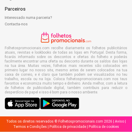
Parceiros
Interessado numa parceria?
Contacta-nos
Folhetospromocionais.com recolhe diariamente os folhetos publicitários
atuais, revistas e lookbooks de todas as lojas em Portugal. Desta forma,
ficarás informado sobre os descontos e ofertas do folheto e poderás
facilmente encontrar uma oferta ou desconto durante os saldos das lojas
na tua área. Muitas vezes, folhetos mais recentes são colocados em
primeiro lugar no nosso site, mesmo antes de serem colocados na tua
caixa de correio, e é claro que também podem ser visualizados no teu
trabalho, escola ou na loja. Coloca folhetospromocionais.com nos teus
favoritos e economiza muito tempo e dinheiro. Ainda melhor, com a leitura
de folhetos de publicidade digital, também contribuis para reduzir o
desperdício de papel e isso é bom para o nosso ambiente.
Todos os direitos reservados © Folhetospromocionais.com 2026 |
Aviso
|
Termos e Condições
|
Política de privacidade
|
Política de cookies