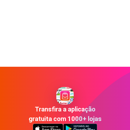
Transfira a aplicação
gratuita com 1000+ lojas