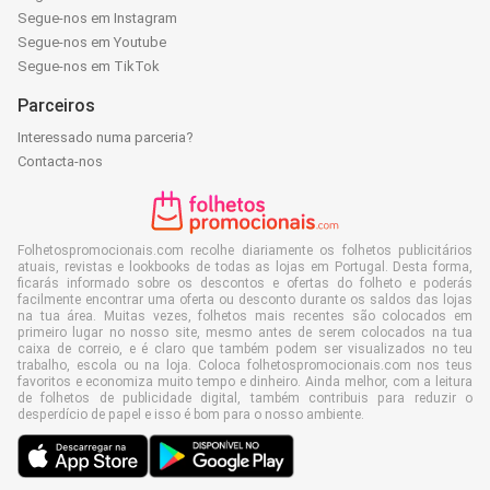
Segue-nos em Instagram
Segue-nos em Youtube
Segue-nos em TikTok
Parceiros
Interessado numa parceria?
Contacta-nos
Folhetospromocionais.com recolhe diariamente os folhetos publicitários
atuais, revistas e lookbooks de todas as lojas em Portugal. Desta forma,
ficarás informado sobre os descontos e ofertas do folheto e poderás
facilmente encontrar uma oferta ou desconto durante os saldos das lojas
na tua área. Muitas vezes, folhetos mais recentes são colocados em
primeiro lugar no nosso site, mesmo antes de serem colocados na tua
caixa de correio, e é claro que também podem ser visualizados no teu
trabalho, escola ou na loja. Coloca folhetospromocionais.com nos teus
favoritos e economiza muito tempo e dinheiro. Ainda melhor, com a leitura
de folhetos de publicidade digital, também contribuis para reduzir o
desperdício de papel e isso é bom para o nosso ambiente.