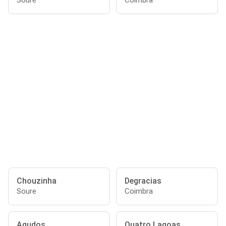
Soure
Coimbra
Chouzinha
Degracias
Soure
Coimbra
Agudos
Quatro Lagoas