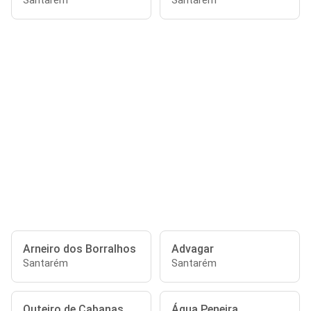
Santarém
Santarém
Arneiro dos Borralhos
Advagar
Santarém
Santarém
Outeiro de Cabanas
Água Peneira