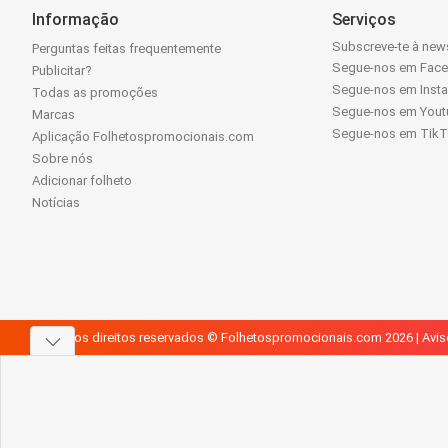
Informação
Serviços
Subscreve-te à news
Perguntas feitas frequentemente
Segue-nos em Fac
Publicitar?
Segue-nos em Inst
Todas as promoções
Segue-nos em Yout
Marcas
Segue-nos em Tik
Aplicação Folhetospromocionais.com
Sobre nós
Adicionar folheto
Notícias
Todos os direitos reservados © Folhetospromocionais.com 2026 |
Avis