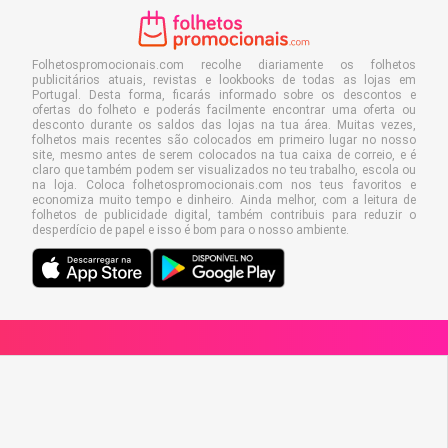
Folhetospromocionais.com recolhe diariamente os folhetos
publicitários atuais, revistas e lookbooks de todas as lojas em
Portugal. Desta forma, ficarás informado sobre os descontos e
ofertas do folheto e poderás facilmente encontrar uma oferta ou
desconto durante os saldos das lojas na tua área. Muitas vezes,
folhetos mais recentes são colocados em primeiro lugar no nosso
site, mesmo antes de serem colocados na tua caixa de correio, e é
claro que também podem ser visualizados no teu trabalho, escola ou
na loja. Coloca folhetospromocionais.com nos teus favoritos e
economiza muito tempo e dinheiro. Ainda melhor, com a leitura de
folhetos de publicidade digital, também contribuis para reduzir o
desperdício de papel e isso é bom para o nosso ambiente.