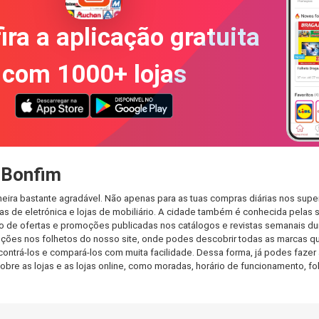
ira a aplicação gratuita
com 1000+ lojas
 Bonfim
eira bastante agradável. Não apenas para as tuas compras diárias nos supe
s de eletrónica e lojas de mobiliário. A cidade também é conhecida pelas s
de ofertas e promoções publicadas nos catálogos e revistas semanais dur
ções nos folhetos do nosso site, onde podes descobrir todas as marcas qu
rá-los e compará-los com muita facilidade. Dessa forma, já podes fazer a 
sobre as lojas e as lojas online, como moradas, horário de funcionamento,