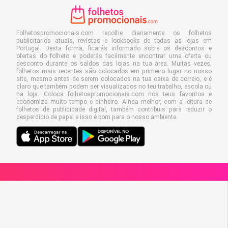
Folhetospromocionais.com recolhe diariamente os folhetos
publicitários atuais, revistas e lookbooks de todas as lojas em
Portugal. Desta forma, ficarás informado sobre os descontos e
ofertas do folheto e poderás facilmente encontrar uma oferta ou
desconto durante os saldos das lojas na tua área. Muitas vezes,
folhetos mais recentes são colocados em primeiro lugar no nosso
site, mesmo antes de serem colocados na tua caixa de correio, e é
claro que também podem ser visualizados no teu trabalho, escola ou
na loja. Coloca folhetospromocionais.com nos teus favoritos e
economiza muito tempo e dinheiro. Ainda melhor, com a leitura de
folhetos de publicidade digital, também contribuis para reduzir o
desperdício de papel e isso é bom para o nosso ambiente.