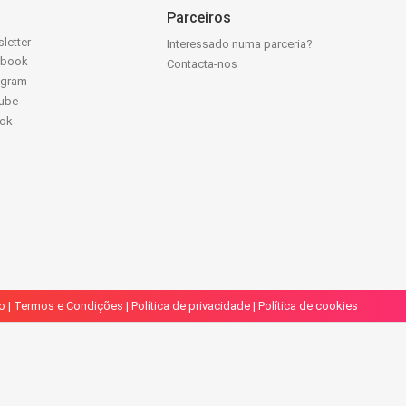
Parceiros
letter
Interessado numa parceria?
ebook
Contacta-nos
agram
ube
Tok
o
|
Termos e Condições
|
Política de privacidade
|
Política de cookies