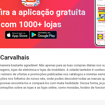
ira a aplicação gratuita
com 1000+ lojas
Carvalhais
 maneira bastante agradável. Não apenas para as tuas compras diárias nos 
agens, lojas de eletrónica e lojas de mobiliário. A cidade também é conheci
 número de ofertas e promoções publicadas nos catálogos e revistas seman
ções nos folhetos do nosso site, onde podes descobrir todas as marcas qu
ossas encontrá-los e compará-los com muita facilidade. Dessa forma, já pod
informações sobre as lojas e as lojas online, como moradas, horário de fu