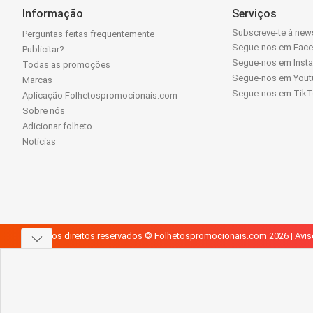
Informação
Serviços
Subscreve-te à news
Perguntas feitas frequentemente
Segue-nos em Fac
Publicitar?
Segue-nos em Inst
Todas as promoções
Segue-nos em Yout
Marcas
Segue-nos em Tik
Aplicação Folhetospromocionais.com
Sobre nós
Adicionar folheto
Notícias
Todos os direitos reservados © Folhetospromocionais.com 2026 |
Avis