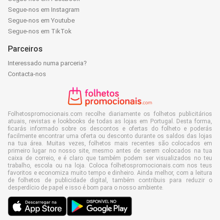
Segue-nos em Instagram
Segue-nos em Youtube
Segue-nos em TikTok
Parceiros
Interessado numa parceria?
Contacta-nos
Folhetospromocionais.com recolhe diariamente os folhetos publicitários
atuais, revistas e lookbooks de todas as lojas em Portugal. Desta forma,
ficarás informado sobre os descontos e ofertas do folheto e poderás
facilmente encontrar uma oferta ou desconto durante os saldos das lojas
na tua área. Muitas vezes, folhetos mais recentes são colocados em
primeiro lugar no nosso site, mesmo antes de serem colocados na tua
caixa de correio, e é claro que também podem ser visualizados no teu
trabalho, escola ou na loja. Coloca folhetospromocionais.com nos teus
favoritos e economiza muito tempo e dinheiro. Ainda melhor, com a leitura
de folhetos de publicidade digital, também contribuis para reduzir o
desperdício de papel e isso é bom para o nosso ambiente.