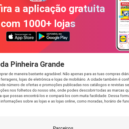
ira a aplicação gratuita
com 1000+ lojas
da Pinheira Grande
mprar de maneira bastante agradável. Não apenas para as tuas compras diár
erragens, lojas de eletrónica e lojas de mobiliário. A cidade também é con
nde número de ofertas e promoções publicadas nos catálogos e revistas se
ções nos folhetos do nosso site, onde podes descobrir todas as marcas qu
que possas encontrá-los e compará-los com muita facilidade. Dessa forma, 
as informações sobre as lojas e as lojas online, como moradas, horário de
Parceiros