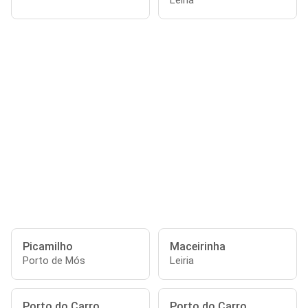
Leiria
Picamilho
Maceirinha
Porto de Mós
Leiria
Porto do Carro
Porto do Carro