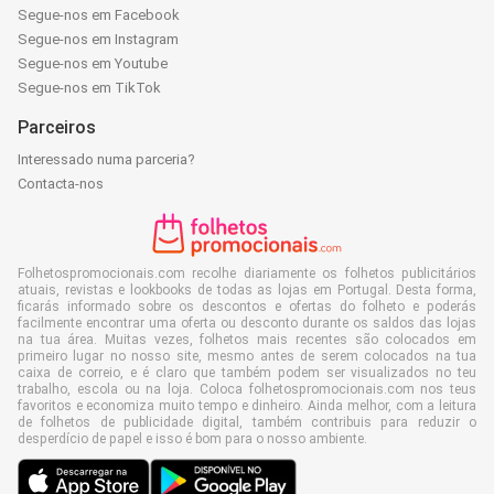
Segue-nos em Facebook
Segue-nos em Instagram
Segue-nos em Youtube
Segue-nos em TikTok
Parceiros
Interessado numa parceria?
Contacta-nos
Folhetospromocionais.com recolhe diariamente os folhetos publicitários
atuais, revistas e lookbooks de todas as lojas em Portugal. Desta forma,
ficarás informado sobre os descontos e ofertas do folheto e poderás
facilmente encontrar uma oferta ou desconto durante os saldos das lojas
na tua área. Muitas vezes, folhetos mais recentes são colocados em
primeiro lugar no nosso site, mesmo antes de serem colocados na tua
caixa de correio, e é claro que também podem ser visualizados no teu
trabalho, escola ou na loja. Coloca folhetospromocionais.com nos teus
favoritos e economiza muito tempo e dinheiro. Ainda melhor, com a leitura
de folhetos de publicidade digital, também contribuis para reduzir o
desperdício de papel e isso é bom para o nosso ambiente.