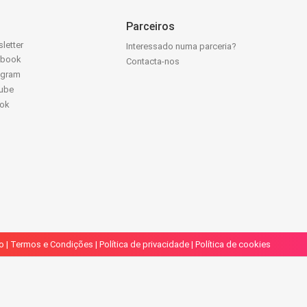
Parceiros
letter
Interessado numa parceria?
ebook
Contacta-nos
agram
ube
Tok
o
|
Termos e Condições
|
Política de privacidade
|
Política de cookies