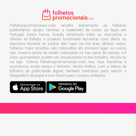
Folhetospromocionais.com recolhe diariamente os folhetos
publicitários atuais, revistas e lookbooks de todas as lojas em
Portugal. Desta forma, ficarás informado sobre os descontos e
ofertas do folheto e poderás facilmente encontrar uma oferta ou
desconto durante os saldos das lojas na tua área. Muitas vezes,
folhetos mais recentes são colocados em primeiro lugar no nosso
site, mesmo antes de serem colocados na tua caixa de correio, e é
claro que também podem ser visualizados no teu trabalho, escola ou
na loja. Coloca folhetospromocionais.com nos teus favoritos e
economiza muito tempo e dinheiro. Ainda melhor, com a leitura de
folhetos de publicidade digital, também contribuis para reduzir o
desperdício de papel e isso é bom para o nosso ambiente.