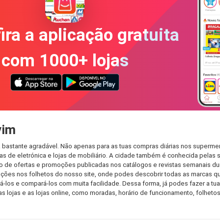
ira a aplicação gratuita
com 1000+ lojas
vim
bastante agradável. Não apenas para as tuas compras diárias nos supermer
s de eletrónica e lojas de mobiliário. A cidade também é conhecida pelas s
de ofertas e promoções publicadas nos catálogos e revistas semanais dur
ções nos folhetos do nosso site, onde podes descobrir todas as marcas q
os e compará-los com muita facilidade. Dessa forma, já podes fazer a tua l
as lojas e as lojas online, como moradas, horário de funcionamento, folh