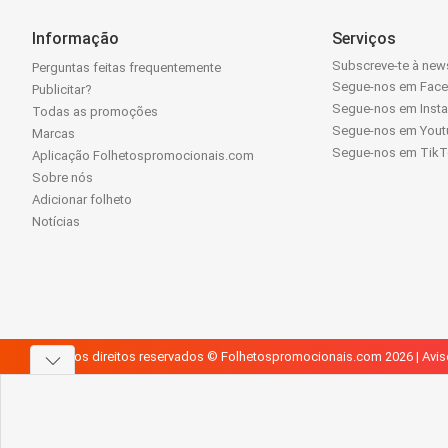
Informação
Serviços
Subscreve-te à news
Perguntas feitas frequentemente
Segue-nos em Fac
Publicitar?
Segue-nos em Inst
Todas as promoções
Segue-nos em Yout
Marcas
Segue-nos em Tik
Aplicação Folhetospromocionais.com
Sobre nós
Adicionar folheto
Notícias
Todos os direitos reservados © Folhetospromocionais.com 2026 |
Avis