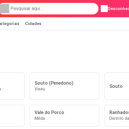
Desconhec
ategorias
Cidades
Souto (Penedono)
Souto
a
Viseu
Vale do Porco
Ranhado
Mêda
Distrito d