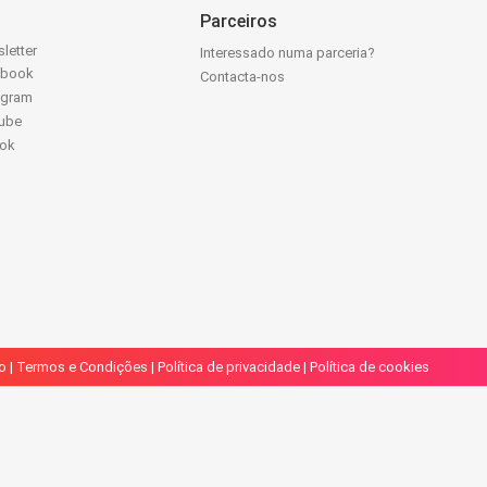
Parceiros
letter
Interessado numa parceria?
ebook
Contacta-nos
agram
ube
Tok
o
|
Termos e Condições
|
Política de privacidade
|
Política de cookies