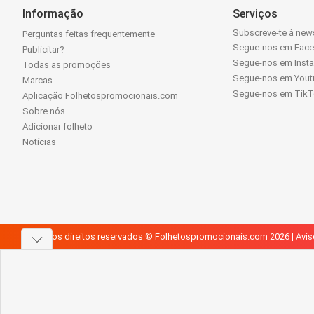
Informação
Serviços
Subscreve-te à news
Perguntas feitas frequentemente
Segue-nos em Fac
Publicitar?
Segue-nos em Inst
Todas as promoções
Segue-nos em Yout
Marcas
Segue-nos em Tik
Aplicação Folhetospromocionais.com
Sobre nós
Adicionar folheto
Notícias
Todos os direitos reservados © Folhetospromocionais.com 2026 |
Avis