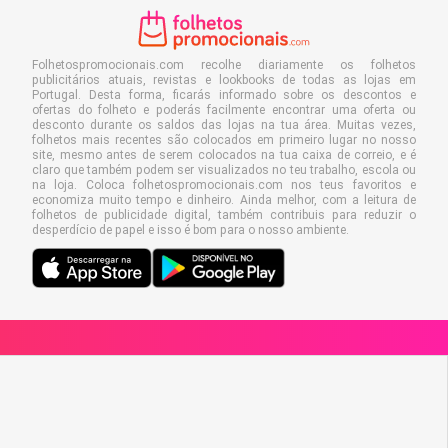
Folhetospromocionais.com recolhe diariamente os folhetos
publicitários atuais, revistas e lookbooks de todas as lojas em
Portugal. Desta forma, ficarás informado sobre os descontos e
ofertas do folheto e poderás facilmente encontrar uma oferta ou
desconto durante os saldos das lojas na tua área. Muitas vezes,
folhetos mais recentes são colocados em primeiro lugar no nosso
site, mesmo antes de serem colocados na tua caixa de correio, e é
claro que também podem ser visualizados no teu trabalho, escola ou
na loja. Coloca folhetospromocionais.com nos teus favoritos e
economiza muito tempo e dinheiro. Ainda melhor, com a leitura de
folhetos de publicidade digital, também contribuis para reduzir o
desperdício de papel e isso é bom para o nosso ambiente.