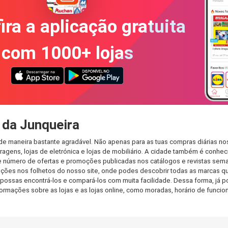
ira a aplicação gratuita
com 1000+ lojas
 da Junqueira
de maneira bastante agradável. Não apenas para as tuas compras diárias n
agens, lojas de eletrónica e lojas de mobiliário. A cidade também é conheci
 número de ofertas e promoções publicadas nos catálogos e revistas seman
ções nos folhetos do nosso site, onde podes descobrir todas as marcas qu
ssas encontrá-los e compará-los com muita facilidade. Dessa forma, já pod
informações sobre as lojas e as lojas online, como moradas, horário de fu