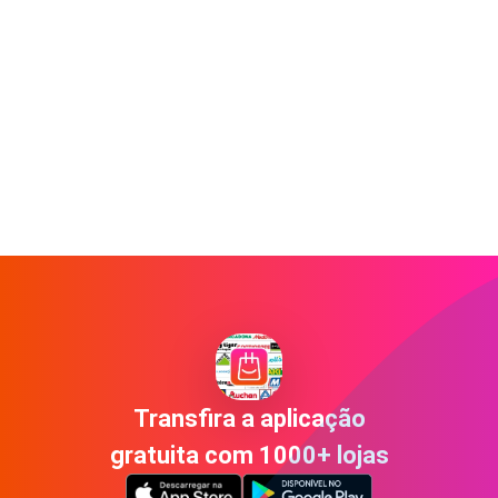
Transfira a aplicação
gratuita com 1000+ lojas