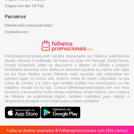
Segue-nos em TikTok
Parceiros
Interessado numa parceria?
Contacta-nos
Folhetospromocionais.com recolhe diariamente os folhetos publicitários
atuais, revistas e lookbooks de todas as lojas em Portugal. Desta forma,
ficarás informado sobre os descontos e ofertas do folheto e poderás
facilmente encontrar uma oferta ou desconto durante os saldos das lojas
na tua área. Muitas vezes, folhetos mais recentes são colocados em
primeiro lugar no nosso site, mesmo antes de serem colocados na tua
caixa de correio, e é claro que também podem ser visualizados no teu
trabalho, escola ou na loja. Coloca folhetospromocionais.com nos teus
favoritos e economiza muito tempo e dinheiro. Ainda melhor, com a leitura
de folhetos de publicidade digital, também contribuis para reduzir o
desperdício de papel e isso é bom para o nosso ambiente.
Todos os direitos reservados © Folhetospromocionais.com 2026 |
Aviso
|