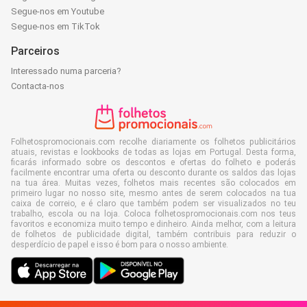
Segue-nos em Youtube
Segue-nos em TikTok
Parceiros
Interessado numa parceria?
Contacta-nos
Folhetospromocionais.com recolhe diariamente os folhetos publicitários
atuais, revistas e lookbooks de todas as lojas em Portugal. Desta forma,
ficarás informado sobre os descontos e ofertas do folheto e poderás
facilmente encontrar uma oferta ou desconto durante os saldos das lojas
na tua área. Muitas vezes, folhetos mais recentes são colocados em
primeiro lugar no nosso site, mesmo antes de serem colocados na tua
caixa de correio, e é claro que também podem ser visualizados no teu
trabalho, escola ou na loja. Coloca folhetospromocionais.com nos teus
favoritos e economiza muito tempo e dinheiro. Ainda melhor, com a leitura
de folhetos de publicidade digital, também contribuis para reduzir o
desperdício de papel e isso é bom para o nosso ambiente.