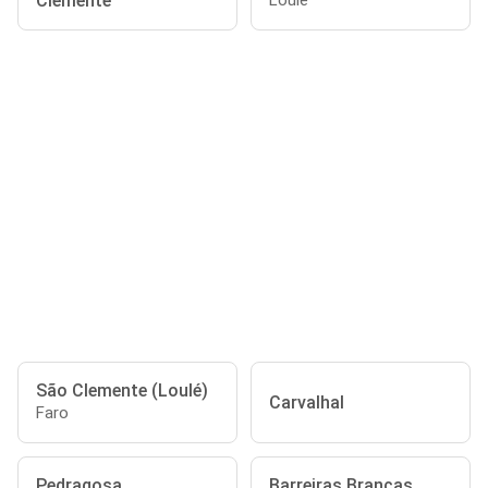
Clemente
Loulé
São Clemente (Loulé)
Carvalhal
Faro
Pedragosa
Barreiras Brancas