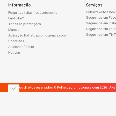
Informação
Serviços
Subscreve-te à news
Perguntas feitas frequentemente
Segue-nos em Fac
Publicitar?
Segue-nos em Inst
Todas as promoções
Segue-nos em Yout
Marcas
Segue-nos em Tik
Aplicação Folhetospromocionais.com
Sobre nós
Adicionar folheto
Notícias
Todos os direitos reservados © Folhetospromocionais.com 2026 |
Avis