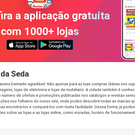
ira a aplicação gratuita
com 1000+ lojas
 da Seda
neira bastante agradável. Não apenas para as tuas compras diárias nos su
agens, lojas de eletrónica e lojas de mobiliário. A cidade também é conheci
 número de ofertas e promoções publicadas nos catálogos e revistas seman
ções nos folhetos do nosso site, onde podes descobrir todas as marcas qu
encontrá-los e compará-los com muita facilidade. Dessa forma, já podes fa
ções sobre as lojas e as lojas online, como moradas, horário de funcionam