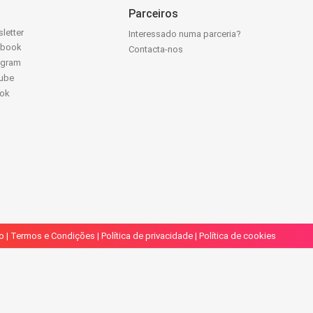
Parceiros
letter
Interessado numa parceria?
ebook
Contacta-nos
agram
ube
Tok
o
|
Termos e Condições
|
Política de privacidade
|
Política de cookies