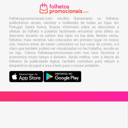
Folhetospromocionais.com recolhe diariamente os folhetos
publicitários atuais, revistas e lookbooks de todas as lojas em
Portugal. Desta forma, ficarás informado sobre os descontos e
ofertas do folheto e poderás facilmente encontrar uma oferta ou
desconto durante os saldos das lojas na tua área. Muitas vezes,
folhetos mais recentes são colocados em primeiro lugar no nosso
site, mesmo antes de serem colocados na tua caixa de correio, e é
claro que também podem ser visualizados no teu trabalho, escola ou
na loja. Coloca folhetospromocionais.com nos teus favoritos e
economiza muito tempo e dinheiro. Ainda melhor, com a leitura de
folhetos de publicidade digital, também contribuis para reduzir o
desperdício de papel e isso é bom para o nosso ambiente.