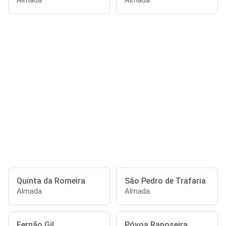
Almada
Almada
Quinta da Romeira
São Pedro de Trafaria
Almada
Almada
Fernão Gil
Póvoa Raposeira