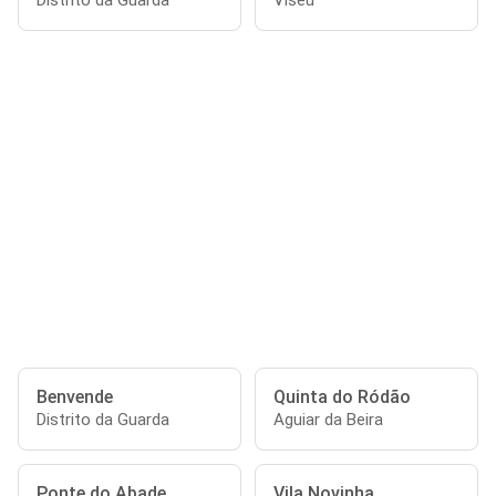
Distrito da Guarda
Viseu
Benvende
Quinta do Ródão
Distrito da Guarda
Aguiar da Beira
Ponte do Abade
Vila Novinha