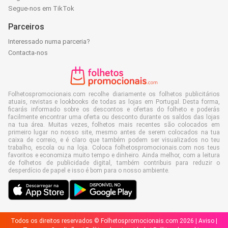
Segue-nos em TikTok
Parceiros
Interessado numa parceria?
Contacta-nos
Folhetospromocionais.com recolhe diariamente os folhetos publicitários
atuais, revistas e lookbooks de todas as lojas em Portugal. Desta forma,
ficarás informado sobre os descontos e ofertas do folheto e poderás
facilmente encontrar uma oferta ou desconto durante os saldos das lojas
na tua área. Muitas vezes, folhetos mais recentes são colocados em
primeiro lugar no nosso site, mesmo antes de serem colocados na tua
caixa de correio, e é claro que também podem ser visualizados no teu
trabalho, escola ou na loja. Coloca folhetospromocionais.com nos teus
favoritos e economiza muito tempo e dinheiro. Ainda melhor, com a leitura
de folhetos de publicidade digital, também contribuis para reduzir o
desperdício de papel e isso é bom para o nosso ambiente.
Todos os direitos reservados © Folhetospromocionais.com 2026 |
Aviso
|