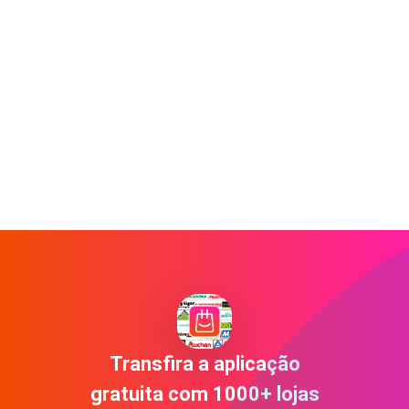
Transfira a aplicação
gratuita com 1000+ lojas