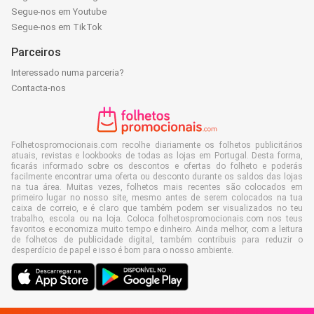
Segue-nos em Youtube
Segue-nos em TikTok
Parceiros
Interessado numa parceria?
Contacta-nos
Folhetospromocionais.com recolhe diariamente os folhetos publicitários
atuais, revistas e lookbooks de todas as lojas em Portugal. Desta forma,
ficarás informado sobre os descontos e ofertas do folheto e poderás
facilmente encontrar uma oferta ou desconto durante os saldos das lojas
na tua área. Muitas vezes, folhetos mais recentes são colocados em
primeiro lugar no nosso site, mesmo antes de serem colocados na tua
caixa de correio, e é claro que também podem ser visualizados no teu
trabalho, escola ou na loja. Coloca folhetospromocionais.com nos teus
favoritos e economiza muito tempo e dinheiro. Ainda melhor, com a leitura
de folhetos de publicidade digital, também contribuis para reduzir o
desperdício de papel e isso é bom para o nosso ambiente.