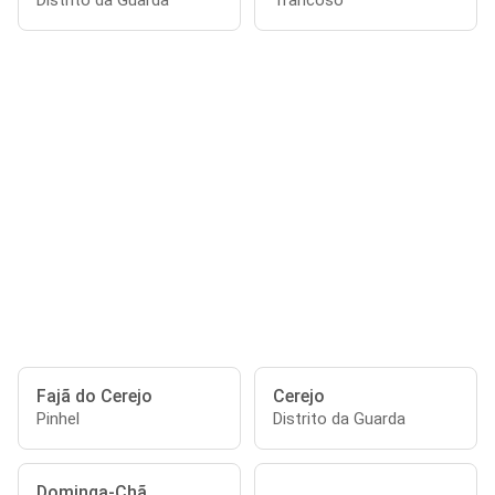
Distrito da Guarda
Trancoso
Fajã do Cerejo
Cerejo
Pinhel
Distrito da Guarda
Dominga-Chã