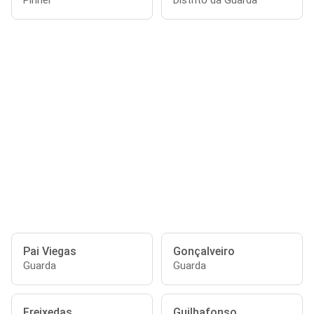
Pinhel
Distrito da Guarda
Pai Viegas
Gonçalveiro
Guarda
Guarda
Freixedas
Guilhafonso