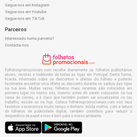
Segue-nos em Instagram
Segue-nos em Youtube
Segue-nos em TikTok
Parceiros
Interessado numa parceria?
Contacta-nos
Folhetospromocionais.com recolhe diariamente os folhetos publicitários
atuais, revistas e lookbooks de todas as lojas em Portugal. Desta forma,
ficarás informado sobre os descontos e ofertas do folheto e poderás
facilmente encontrar uma oferta ou desconto durante os saldos das lojas
na tua área. Muitas vezes, folhetos mais recentes são colocados em
primeiro lugar no nosso site, mesmo antes de serem colocados na tua
caixa de correio, e é claro que também podem ser visualizados no teu
trabalho, escola ou na loja. Coloca folhetospromocionais.com nos teus
favoritos e economiza muito tempo e dinheiro. Ainda melhor, com a leitura
de folhetos de publicidade digital, também contribuis para reduzir o
desperdício de papel e isso é bom para o nosso ambiente.