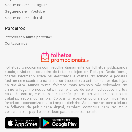
Segue-nos em Instagram
Segue-nos em Youtube
Segue-nos em TikTok
Parceiros
Interessado numa parceria?
Contacta-nos
Folhetospromocionais.com recolhe diariamente os folhetos publicitários
atuais, revistas e lookbooks de todas as lojas em Portugal. Desta forma,
ficarás informado sobre os descontos e ofertas do folheto e poderás
facilmente encontrar uma oferta ou desconto durante os saldos das lojas
na tua área. Muitas vezes, folhetos mais recentes são colocados em
primeiro lugar no nosso site, mesmo antes de serem colocados na tua
caixa de correio, e é claro que também podem ser visualizados no teu
trabalho, escola ou na loja. Coloca folhetospromocionais.com nos teus
favoritos e economiza muito tempo e dinheiro. Ainda melhor, com a leitura
de folhetos de publicidade digital, também contribuis para reduzir o
desperdício de papel e isso é bom para o nosso ambiente.