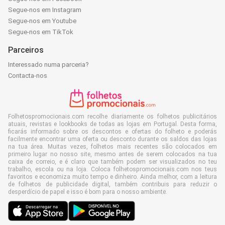
Segue-nos em Instagram
Segue-nos em Youtube
Segue-nos em TikTok
Parceiros
Interessado numa parceria?
Contacta-nos
Folhetospromocionais.com recolhe diariamente os folhetos publicitários
atuais, revistas e lookbooks de todas as lojas em Portugal. Desta forma,
ficarás informado sobre os descontos e ofertas do folheto e poderás
facilmente encontrar uma oferta ou desconto durante os saldos das lojas
na tua área. Muitas vezes, folhetos mais recentes são colocados em
primeiro lugar no nosso site, mesmo antes de serem colocados na tua
caixa de correio, e é claro que também podem ser visualizados no teu
trabalho, escola ou na loja. Coloca folhetospromocionais.com nos teus
favoritos e economiza muito tempo e dinheiro. Ainda melhor, com a leitura
de folhetos de publicidade digital, também contribuis para reduzir o
desperdício de papel e isso é bom para o nosso ambiente.