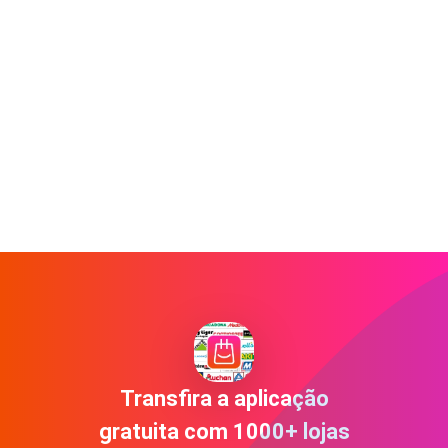
Transfira a aplicação
gratuita com 1000+ lojas