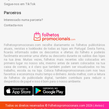
Segue-nos em TikTok
Parceiros
Interessado numa parceria?
Contacta-nos
Folhetospromocionais.com recolhe diariamente os folhetos publicitários
atuais, revistas e lookbooks de todas as lojas em Portugal. Desta forma,
ficarás informado sobre os descontos e ofertas do folheto e poderás
facilmente encontrar uma oferta ou desconto durante os saldos das lojas
na tua área. Muitas vezes, folhetos mais recentes são colocados em
primeiro lugar no nosso site, mesmo antes de serem colocados na tua
caixa de correio, e é claro que também podem ser visualizados no teu
trabalho, escola ou na loja. Coloca folhetospromocionais.com nos teus
favoritos e economiza muito tempo e dinheiro. Ainda melhor, com a leitura
de folhetos de publicidade digital, também contribuis para reduzir o
desperdício de papel e isso é bom para o nosso ambiente.
Todos os direitos reservados © Folhetospromocionais.com 2026 |
Aviso
|