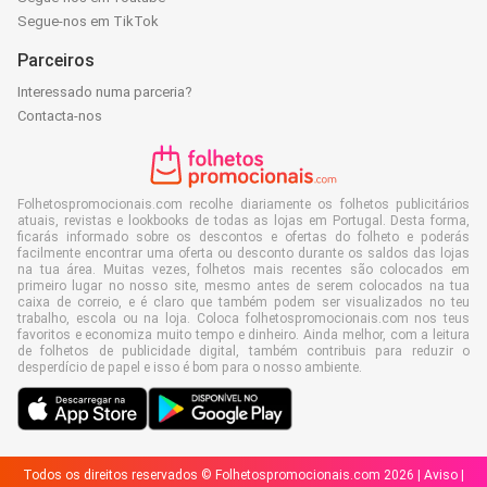
Segue-nos em TikTok
Parceiros
Interessado numa parceria?
Contacta-nos
Folhetospromocionais.com recolhe diariamente os folhetos publicitários
atuais, revistas e lookbooks de todas as lojas em Portugal. Desta forma,
ficarás informado sobre os descontos e ofertas do folheto e poderás
facilmente encontrar uma oferta ou desconto durante os saldos das lojas
na tua área. Muitas vezes, folhetos mais recentes são colocados em
primeiro lugar no nosso site, mesmo antes de serem colocados na tua
caixa de correio, e é claro que também podem ser visualizados no teu
trabalho, escola ou na loja. Coloca folhetospromocionais.com nos teus
favoritos e economiza muito tempo e dinheiro. Ainda melhor, com a leitura
de folhetos de publicidade digital, também contribuis para reduzir o
desperdício de papel e isso é bom para o nosso ambiente.
Todos os direitos reservados © Folhetospromocionais.com 2026 |
Aviso
|