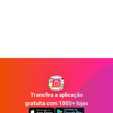
Transfira a aplicação
gratuita com 1000+ lojas