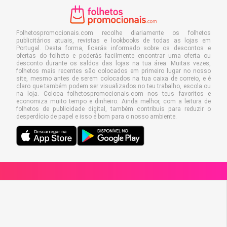
Folhetospromocionais.com recolhe diariamente os folhetos
publicitários atuais, revistas e lookbooks de todas as lojas em
Portugal. Desta forma, ficarás informado sobre os descontos e
ofertas do folheto e poderás facilmente encontrar uma oferta ou
desconto durante os saldos das lojas na tua área. Muitas vezes,
folhetos mais recentes são colocados em primeiro lugar no nosso
site, mesmo antes de serem colocados na tua caixa de correio, e é
claro que também podem ser visualizados no teu trabalho, escola ou
na loja. Coloca folhetospromocionais.com nos teus favoritos e
economiza muito tempo e dinheiro. Ainda melhor, com a leitura de
folhetos de publicidade digital, também contribuis para reduzir o
desperdício de papel e isso é bom para o nosso ambiente.