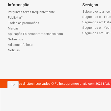
Informação
Serviços
Subscreve-te à news
Perguntas feitas frequentemente
Segue-nos em Fac
Publicitar?
Segue-nos em Inst
Todas as promoções
Segue-nos em Yout
Marcas
Segue-nos em Tik
Aplicação Folhetospromocionais.com
Sobre nós
Adicionar folheto
Notícias
Todos os direitos reservados © Folhetospromocionais.com 2026 |
Avis