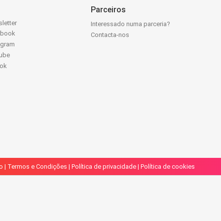
Parceiros
letter
Interessado numa parceria?
ebook
Contacta-nos
agram
ube
Tok
o
|
Termos e Condições
|
Política de privacidade
|
Política de cookies