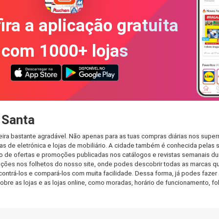
ira a aplicação gratuita
com 1000+ lojas
 Santa
ira bastante agradável. Não apenas para as tuas compras diárias nos super
s de eletrónica e lojas de mobiliário. A cidade também é conhecida pelas s
de ofertas e promoções publicadas nos catálogos e revistas semanais dur
ções nos folhetos do nosso site, onde podes descobrir todas as marcas qu
rá-los e compará-los com muita facilidade. Dessa forma, já podes fazer a 
sobre as lojas e as lojas online, como moradas, horário de funcionamento,