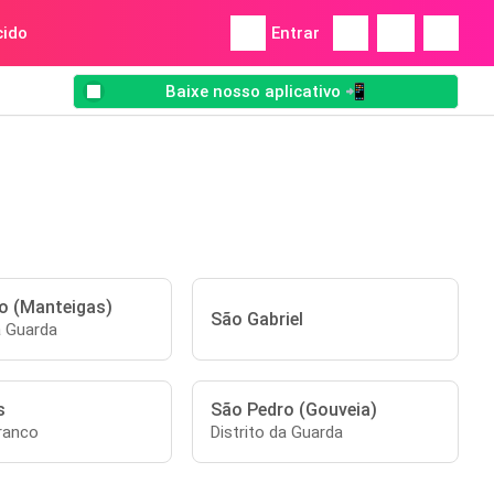
ido
Entrar
Baixe nosso aplicativo 📲
o (Manteigas)
São Gabriel
a Guarda
s
São Pedro (Gouveia)
ranco
Distrito da Guarda