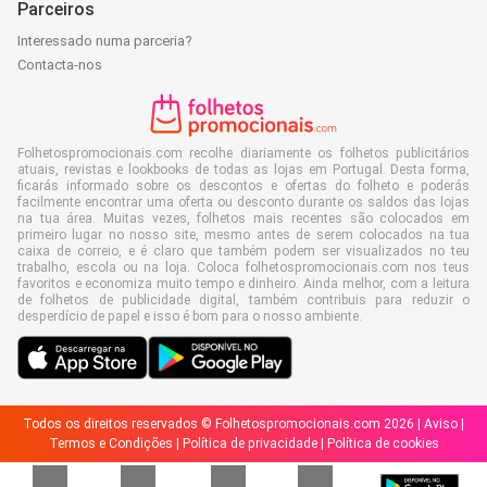
Parceiros
Interessado numa parceria?
Contacta-nos
Folhetospromocionais.com recolhe diariamente os folhetos publicitários
atuais, revistas e lookbooks de todas as lojas em Portugal. Desta forma,
ficarás informado sobre os descontos e ofertas do folheto e poderás
facilmente encontrar uma oferta ou desconto durante os saldos das lojas
na tua área. Muitas vezes, folhetos mais recentes são colocados em
primeiro lugar no nosso site, mesmo antes de serem colocados na tua
caixa de correio, e é claro que também podem ser visualizados no teu
trabalho, escola ou na loja. Coloca folhetospromocionais.com nos teus
favoritos e economiza muito tempo e dinheiro. Ainda melhor, com a leitura
de folhetos de publicidade digital, também contribuis para reduzir o
desperdício de papel e isso é bom para o nosso ambiente.
Todos os direitos reservados © Folhetospromocionais.com 2026 |
Aviso
|
Termos e Condições
|
Política de privacidade
|
Política de cookies