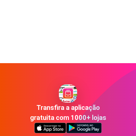
Transfira a aplicação
gratuita com 1000+ lojas