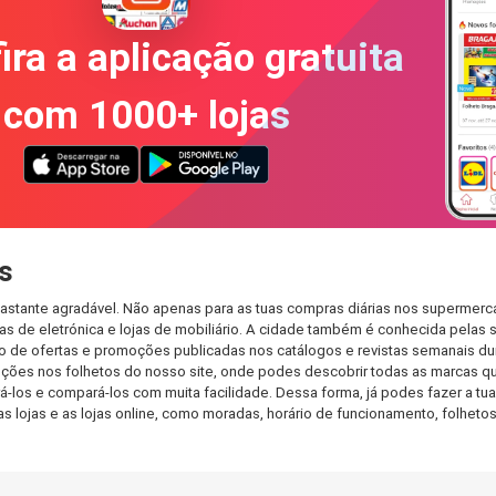
ira a aplicação gratuita
com 1000+ lojas
s
astante agradável. Não apenas para as tuas compras diárias nos supermerca
s de eletrónica e lojas de mobiliário. A cidade também é conhecida pelas s
de ofertas e promoções publicadas nos catálogos e revistas semanais dur
ções nos folhetos do nosso site, onde podes descobrir todas as marcas qu
os e compará-los com muita facilidade. Dessa forma, já podes fazer a tua l
as lojas e as lojas online, como moradas, horário de funcionamento, folh