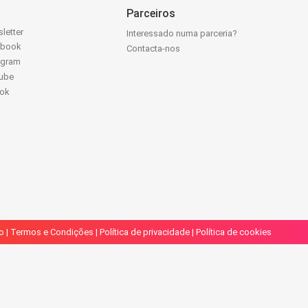
Parceiros
letter
Interessado numa parceria?
ebook
Contacta-nos
agram
ube
Tok
o
|
Termos e Condições
|
Política de privacidade
|
Política de cookies