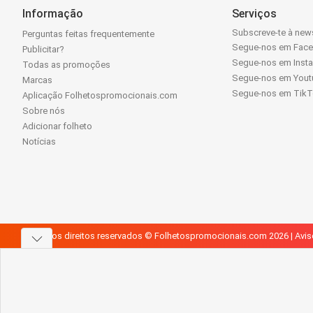
Informação
Serviços
Subscreve-te à news
Perguntas feitas frequentemente
Segue-nos em Fac
Publicitar?
Segue-nos em Inst
Todas as promoções
Segue-nos em Yout
Marcas
Segue-nos em Tik
Aplicação Folhetospromocionais.com
Sobre nós
Adicionar folheto
Notícias
Todos os direitos reservados © Folhetospromocionais.com 2026 |
Avis