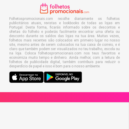
Folhetospromocionais.com recolhe diariamente os folhetos
publicitários atuais, revistas e lookbooks de todas as lojas em
Portugal. Desta forma, ficarás informado sobre os descontos e
ofertas do folheto e poderás facilmente encontrar uma oferta ou
desconto durante os saldos das lojas na tua área. Muitas vezes,
folhetos mais recentes são colocados em primeiro lugar no nosso
site, mesmo antes de serem colocados na tua caixa de correio, e é
claro que também podem ser visualizados no teu trabalho, escola ou
na loja. Coloca folhetospromocionais.com nos teus favoritos e
economiza muito tempo e dinheiro. Ainda melhor, com a leitura de
folhetos de publicidade digital, também contribuis para reduzir o
desperdício de papel e isso é bom para o nosso ambiente.