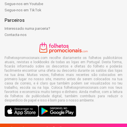
Segue-nos em Youtube
Segue-nos em TikTok
Parceiros
Interessado numa parceria?
Contacta-nos
Folhetospromocionais.com recolhe diariamente os folhetos publicitários
atuais, revistas e lookbooks de todas as lojas em Portugal. Desta forma,
ficarás informado sobre os descontos e ofertas do folheto e poderás
facilmente encontrar uma oferta ou desconto durante os saldos das lojas
na tua área. Muitas vezes, folhetos mais recentes são colocados em
primeiro lugar no nosso site, mesmo antes de serem colocados na tua
caixa de correio, e é claro que também podem ser visualizados no teu
trabalho, escola ou na loja. Coloca folhetospromocionais.com nos teus
favoritos e economiza muito tempo e dinheiro. Ainda melhor, com a leitura
de folhetos de publicidade digital, também contribuis para reduzir o
desperdício de papel e isso é bom para o nosso ambiente.