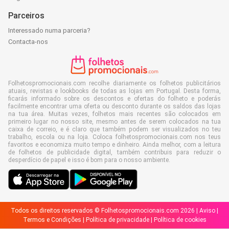
Parceiros
Interessado numa parceria?
Contacta-nos
Folhetospromocionais.com recolhe diariamente os folhetos publicitários
atuais, revistas e lookbooks de todas as lojas em Portugal. Desta forma,
ficarás informado sobre os descontos e ofertas do folheto e poderás
facilmente encontrar uma oferta ou desconto durante os saldos das lojas
na tua área. Muitas vezes, folhetos mais recentes são colocados em
primeiro lugar no nosso site, mesmo antes de serem colocados na tua
caixa de correio, e é claro que também podem ser visualizados no teu
trabalho, escola ou na loja. Coloca folhetospromocionais.com nos teus
favoritos e economiza muito tempo e dinheiro. Ainda melhor, com a leitura
de folhetos de publicidade digital, também contribuis para reduzir o
desperdício de papel e isso é bom para o nosso ambiente.
Todos os direitos reservados © Folhetospromocionais.com 2026 |
Aviso
|
Termos e Condições
|
Política de privacidade
|
Política de cookies