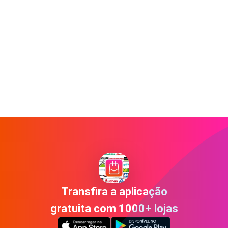
Transfira a aplicação
gratuita com 1000+ lojas