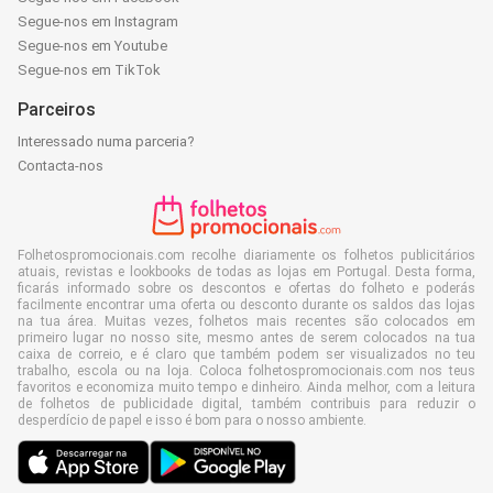
Segue-nos em Instagram
Segue-nos em Youtube
Segue-nos em TikTok
Parceiros
Interessado numa parceria?
Contacta-nos
Folhetospromocionais.com recolhe diariamente os folhetos publicitários
atuais, revistas e lookbooks de todas as lojas em Portugal. Desta forma,
ficarás informado sobre os descontos e ofertas do folheto e poderás
facilmente encontrar uma oferta ou desconto durante os saldos das lojas
na tua área. Muitas vezes, folhetos mais recentes são colocados em
primeiro lugar no nosso site, mesmo antes de serem colocados na tua
caixa de correio, e é claro que também podem ser visualizados no teu
trabalho, escola ou na loja. Coloca folhetospromocionais.com nos teus
favoritos e economiza muito tempo e dinheiro. Ainda melhor, com a leitura
de folhetos de publicidade digital, também contribuis para reduzir o
desperdício de papel e isso é bom para o nosso ambiente.