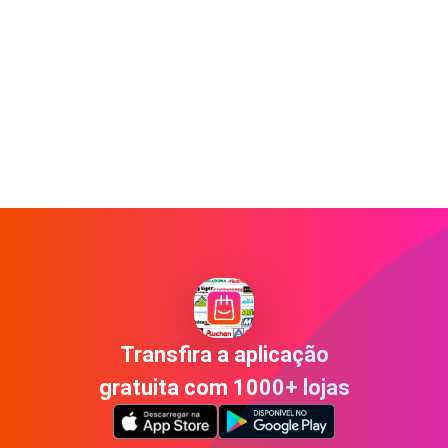
Transfira a aplicação
gratuita com 1000+ lojas