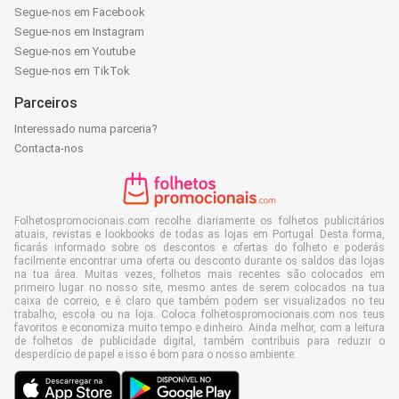
Segue-nos em Facebook
Segue-nos em Instagram
Segue-nos em Youtube
Segue-nos em TikTok
Parceiros
Interessado numa parceria?
Contacta-nos
Folhetospromocionais.com recolhe diariamente os folhetos publicitários
atuais, revistas e lookbooks de todas as lojas em Portugal. Desta forma,
ficarás informado sobre os descontos e ofertas do folheto e poderás
facilmente encontrar uma oferta ou desconto durante os saldos das lojas
na tua área. Muitas vezes, folhetos mais recentes são colocados em
primeiro lugar no nosso site, mesmo antes de serem colocados na tua
caixa de correio, e é claro que também podem ser visualizados no teu
trabalho, escola ou na loja. Coloca folhetospromocionais.com nos teus
favoritos e economiza muito tempo e dinheiro. Ainda melhor, com a leitura
de folhetos de publicidade digital, também contribuis para reduzir o
desperdício de papel e isso é bom para o nosso ambiente.