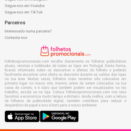
Segue-nos em Youtube
Segue-nos em TikTok
Parceiros
Interessado numa parceria?
Contacta-nos
Folhetospromocionais.com recolhe diariamente os folhetos publicitários
atuais, revistas e lookbooks de todas as lojas em Portugal. Desta forma,
ficarás informado sobre os descontos e ofertas do folheto e poderás
facilmente encontrar uma oferta ou desconto durante os saldos das lojas
na tua área. Muitas vezes, folhetos mais recentes são colocados em
primeiro lugar no nosso site, mesmo antes de serem colocados na tua
caixa de correio, e é claro que também podem ser visualizados no teu
trabalho, escola ou na loja. Coloca folhetospromocionais.com nos teus
favoritos e economiza muito tempo e dinheiro. Ainda melhor, com a leitura
de folhetos de publicidade digital, também contribuis para reduzir o
desperdício de papel e isso é bom para o nosso ambiente.