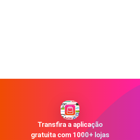
Transfira a aplicação
gratuita com 1000+ lojas