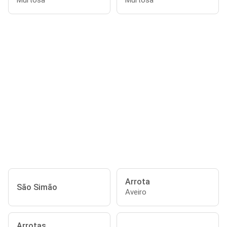
Murtosa
Murtosa
Arrota
São Simão
Aveiro
Arrotas