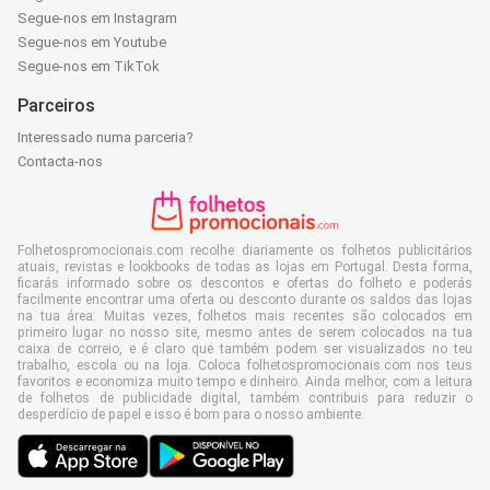
Segue-nos em Instagram
Segue-nos em Youtube
Segue-nos em TikTok
Parceiros
Interessado numa parceria?
Contacta-nos
Folhetospromocionais.com recolhe diariamente os folhetos publicitários
atuais, revistas e lookbooks de todas as lojas em Portugal. Desta forma,
ficarás informado sobre os descontos e ofertas do folheto e poderás
facilmente encontrar uma oferta ou desconto durante os saldos das lojas
na tua área. Muitas vezes, folhetos mais recentes são colocados em
primeiro lugar no nosso site, mesmo antes de serem colocados na tua
caixa de correio, e é claro que também podem ser visualizados no teu
trabalho, escola ou na loja. Coloca folhetospromocionais.com nos teus
favoritos e economiza muito tempo e dinheiro. Ainda melhor, com a leitura
de folhetos de publicidade digital, também contribuis para reduzir o
desperdício de papel e isso é bom para o nosso ambiente.