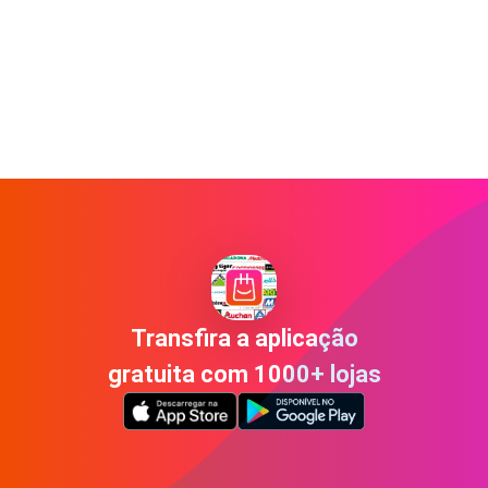
Transfira a aplicação
gratuita com 1000+ lojas