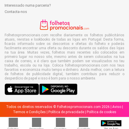
Interessado numa parceria?
Contacta-nos
Folhetospromocionais.com recolhe diariamente os folhetos publicitários
atuais, revistas e lookbooks de todas as lojas em Portugal. Desta forma,
ficarás informado sobre os descontos e ofertas do folheto e poderás
facilmente encontrar uma oferta ou desconto durante os saldos das lojas
na tua área. Muitas vezes, folhetos mais recentes são colocados em
primeiro lugar no nosso site, mesmo antes de serem colocados na tua
caixa de correio, e é claro que também podem ser visualizados no teu
trabalho, escola ou na loja. Coloca folhetospromocionais.com nos teus
favoritos e economiza muito tempo e dinheiro. Ainda melhor, com a leitura
de folhetos de publicidade digital, também contribuis para reduzir o
desperdício de papel e isso é bom para o nosso ambiente.
Todos os direitos reservados © Folhetospromocionais.com 2026 |
Aviso
|
Termos e Condições
|
Política de privacidade
|
Política de cookies
Ver na App