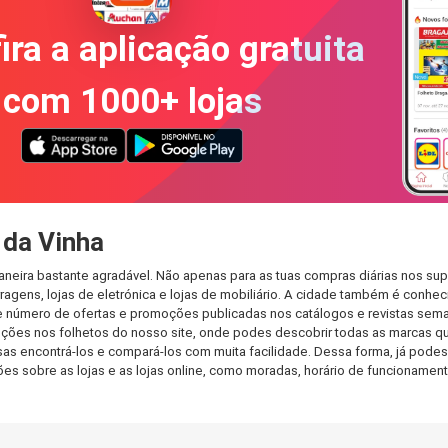
ira a aplicação gratuita
com 1000+ lojas
 da Vinha
aneira bastante agradável. Não apenas para as tuas compras diárias nos su
agens, lojas de eletrónica e lojas de mobiliário. A cidade também é conheci
 número de ofertas e promoções publicadas nos catálogos e revistas seman
ções nos folhetos do nosso site, onde podes descobrir todas as marcas qu
 encontrá-los e compará-los com muita facilidade. Dessa forma, já podes fa
ções sobre as lojas e as lojas online, como moradas, horário de funcionam