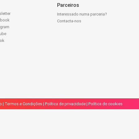
Parceiros
letter
Interessado numa parceria?
ebook
Contacta-nos
agram
ube
Tok
o
|
Termos e Condições
|
Política de privacidade
|
Política de cookies