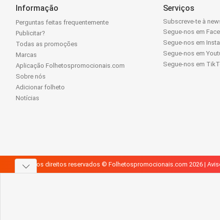
Informação
Serviços
Subscreve-te à news
Perguntas feitas frequentemente
Segue-nos em Fac
Publicitar?
Segue-nos em Inst
Todas as promoções
Segue-nos em Yout
Marcas
Segue-nos em Tik
Aplicação Folhetospromocionais.com
Sobre nós
Adicionar folheto
Notícias
Todos os direitos reservados © Folhetospromocionais.com 2026 |
Avis