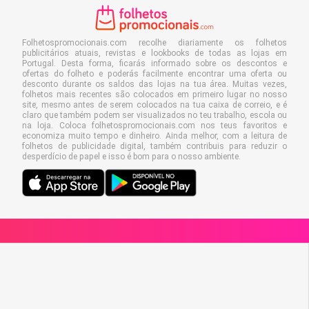
Folhetospromocionais.com recolhe diariamente os folhetos
publicitários atuais, revistas e lookbooks de todas as lojas em
Portugal. Desta forma, ficarás informado sobre os descontos e
ofertas do folheto e poderás facilmente encontrar uma oferta ou
desconto durante os saldos das lojas na tua área. Muitas vezes,
folhetos mais recentes são colocados em primeiro lugar no nosso
site, mesmo antes de serem colocados na tua caixa de correio, e é
claro que também podem ser visualizados no teu trabalho, escola ou
na loja. Coloca folhetospromocionais.com nos teus favoritos e
economiza muito tempo e dinheiro. Ainda melhor, com a leitura de
folhetos de publicidade digital, também contribuis para reduzir o
desperdício de papel e isso é bom para o nosso ambiente.