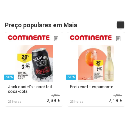
Preço populares em Maia
-20%
-20%
Jack daniel's - cocktail
Freixenet - espumante
coca-cola
2,99 €
8,99 €
2,39 €
7,19 €
23 horas
23 horas