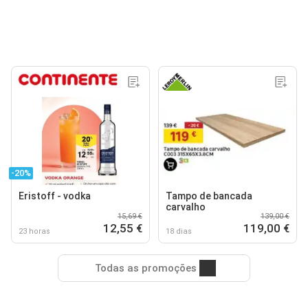
-20%
Eristoff - vodka
Tampo de bancada
carvalho
15,69 €
139,00 €
12,55 €
119,00 €
23 horas
18 dias
Todas as promoções