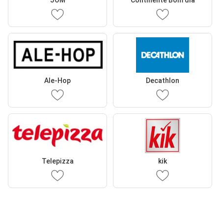
JOM
Continente Bom dia
Ale-Hop
Decathlon
Telepizza
kik