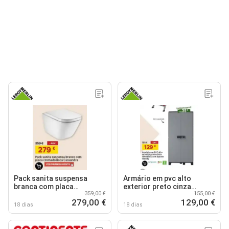
Pack sanita suspensa
Armário em pvc alto
branca com placa
exterior preto cinza
359,00 €
155,00 €
cromado roca cassandra
spaceo wendy
279,00 €
129,00 €
18 dias
18 dias