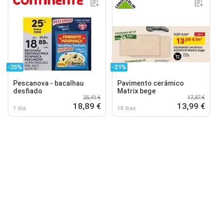
-25%
-21%
Pescanova - bacalhau
Pavimento cerâmico
desfiado
Matrix bege
25,41 €
17,87 €
18,89 €
13,99 €
1 dia
18 dias