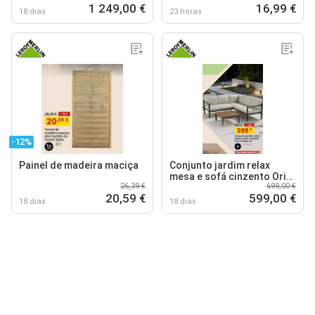
1 249,00 €
16,99 €
18 dias
23 horas
-12%
Painel de madeira maciça
Conjunto jardim relax
mesa e sofá cinzento Oris
26,39 €
699,00 €
Il Naterial
20,59 €
599,00 €
18 dias
18 dias