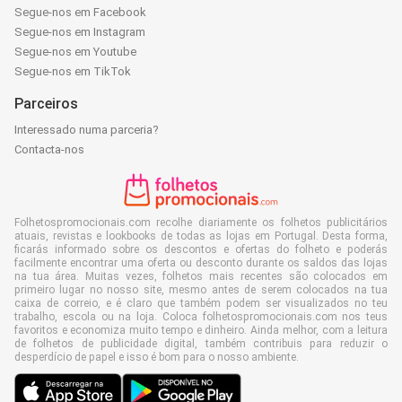
Segue-nos em Facebook
Segue-nos em Instagram
Segue-nos em Youtube
Segue-nos em TikTok
Parceiros
Interessado numa parceria?
Contacta-nos
Folhetospromocionais.com recolhe diariamente os folhetos publicitários
atuais, revistas e lookbooks de todas as lojas em Portugal. Desta forma,
ficarás informado sobre os descontos e ofertas do folheto e poderás
facilmente encontrar uma oferta ou desconto durante os saldos das lojas
na tua área. Muitas vezes, folhetos mais recentes são colocados em
primeiro lugar no nosso site, mesmo antes de serem colocados na tua
caixa de correio, e é claro que também podem ser visualizados no teu
trabalho, escola ou na loja. Coloca folhetospromocionais.com nos teus
favoritos e economiza muito tempo e dinheiro. Ainda melhor, com a leitura
de folhetos de publicidade digital, também contribuis para reduzir o
desperdício de papel e isso é bom para o nosso ambiente.