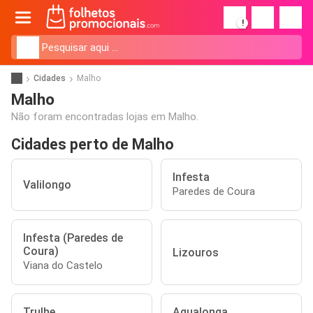
!
Cidades
Malho
Malho
Não foram encontradas lojas em Malho.
Cidades perto de Malho
Infesta
Valilongo
Paredes de Coura
Infesta (Paredes de
Coura)
Lizouros
Viana do Castelo
Trulhe
Agualonga