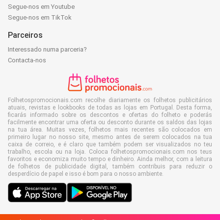
Segue-nos em Youtube
Segue-nos em TikTok
Parceiros
Interessado numa parceria?
Contacta-nos
Folhetospromocionais.com recolhe diariamente os folhetos publicitários
atuais, revistas e lookbooks de todas as lojas em Portugal. Desta forma,
ficarás informado sobre os descontos e ofertas do folheto e poderás
facilmente encontrar uma oferta ou desconto durante os saldos das lojas
na tua área. Muitas vezes, folhetos mais recentes são colocados em
primeiro lugar no nosso site, mesmo antes de serem colocados na tua
caixa de correio, e é claro que também podem ser visualizados no teu
trabalho, escola ou na loja. Coloca folhetospromocionais.com nos teus
favoritos e economiza muito tempo e dinheiro. Ainda melhor, com a leitura
de folhetos de publicidade digital, também contribuis para reduzir o
desperdício de papel e isso é bom para o nosso ambiente.