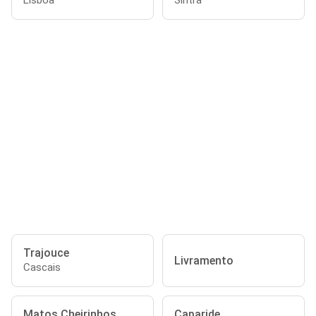
Lisboa
Sintra
Trajouce
Livramento
Cascais
Matos Cheirinhos
Caparide