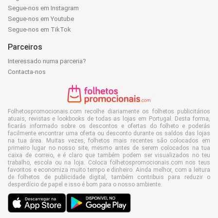
Segue-nos em Instagram
Segue-nos em Youtube
Segue-nos em TikTok
Parceiros
Interessado numa parceria?
Contacta-nos
Folhetospromocionais.com recolhe diariamente os folhetos publicitários
atuais, revistas e lookbooks de todas as lojas em Portugal. Desta forma,
ficarás informado sobre os descontos e ofertas do folheto e poderás
facilmente encontrar uma oferta ou desconto durante os saldos das lojas
na tua área. Muitas vezes, folhetos mais recentes são colocados em
primeiro lugar no nosso site, mesmo antes de serem colocados na tua
caixa de correio, e é claro que também podem ser visualizados no teu
trabalho, escola ou na loja. Coloca folhetospromocionais.com nos teus
favoritos e economiza muito tempo e dinheiro. Ainda melhor, com a leitura
de folhetos de publicidade digital, também contribuis para reduzir o
desperdício de papel e isso é bom para o nosso ambiente.