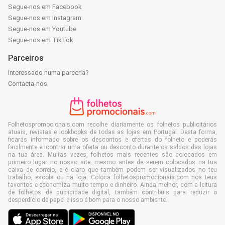
Segue-nos em Facebook
Segue-nos em Instagram
Segue-nos em Youtube
Segue-nos em TikTok
Parceiros
Interessado numa parceria?
Contacta-nos
Folhetospromocionais.com recolhe diariamente os folhetos publicitários
atuais, revistas e lookbooks de todas as lojas em Portugal. Desta forma,
ficarás informado sobre os descontos e ofertas do folheto e poderás
facilmente encontrar uma oferta ou desconto durante os saldos das lojas
na tua área. Muitas vezes, folhetos mais recentes são colocados em
primeiro lugar no nosso site, mesmo antes de serem colocados na tua
caixa de correio, e é claro que também podem ser visualizados no teu
trabalho, escola ou na loja. Coloca folhetospromocionais.com nos teus
favoritos e economiza muito tempo e dinheiro. Ainda melhor, com a leitura
de folhetos de publicidade digital, também contribuis para reduzir o
desperdício de papel e isso é bom para o nosso ambiente.