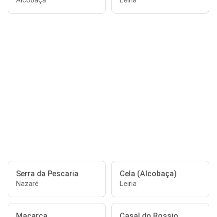
Alcobaça
Leiria
Serra da Pescaria
Cela (Alcobaça)
Nazaré
Leiria
Macarca
Casal do Rossio